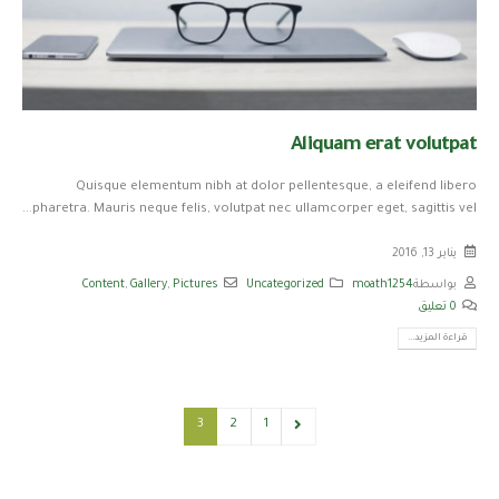
Aliquam erat volutpat
Quisque elementum nibh at dolor pellentesque, a eleifend libero
pharetra. Mauris neque felis, volutpat nec ullamcorper eget, sagittis vel...
يناير 13, 2016
بواسطة
moath1254
Uncategorized
Pictures
,
Gallery
,
Content
0 تعليق
قراءة المزيد...
3
2
1