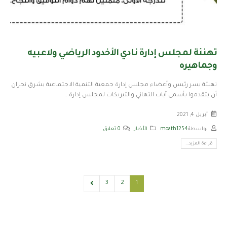
تهنئة لمجلس إدارة نادي ⁧الأخدود‬⁩ الرياضي ولاعبيه
وجماهيره
‏⁧‫تهنئة‬⁩ ‏يسر رئيس وأعضاء مجلس إدارة جمعية التنمية الاجتماعية بشرق نجران
أن يتقدموا بأسمى آيات التهاني والتبريكات لمجلس إدارة...
أبريل 4, 2021
بواسطة
moath1254
الأخبار
0 تعليق
قراءة المزيد...
3
2
1