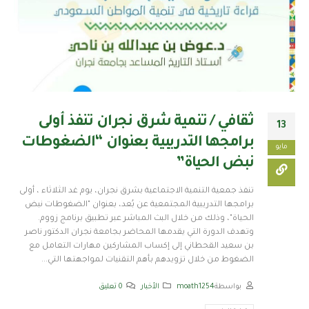
ثقافي / تنمية شرق نجران تنفذ أولى
13
برامجها التدريبية بعنوان “الضغوطات
مايو
نبض الحياة”
تنفذ جمعية التنمية الاجتماعية بشرق نجران، يوم غد الثلاثاء ، أولى
برامجها التدريبية المجتمعية عن بُعد، بعنوان "الضغوطات نبض
الحياة"، وذلك من خلال البث المباشر عبر تطبيق برنامج زووم.
وتهدف الدورة التي يقدمها المحاضر بجامعة نجران الدكتور ناصر
بن سعيد القحطاني إلى إكساب المشاركين مهارات التعامل مع
الضغوط من خلال تزويدهم بأهم التقنيات لمواجهتها التي...
بواسطة
moath1254
الأخبار
0 تعليق