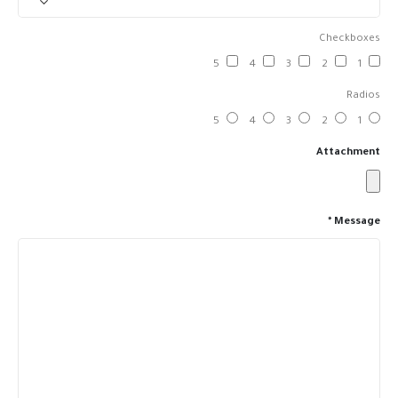
Checkboxes
5
4
3
2
1
Radios
5
4
3
2
1
Attachment
Message *