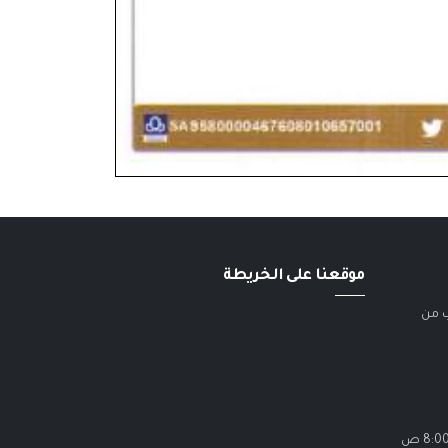
موقعنا على الخريطة
ب من
الاحد - الخميس / 8:00 ص