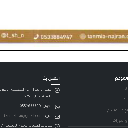
لموقع
اتصل بنا
ة
العنوان:
نجران،حي النهضة ، بالقر
جامعة نجران،66251
 ؟
الجوال:
0552633309
ع و الأقسام
البريد:
tanmiah.sn@gmail.com
و الدورات
ساعات العمل: