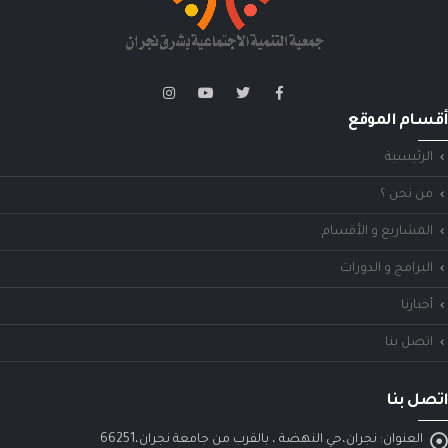
أقسام الموقع
الرئيسية
من نحن ؟
المشاريع و الأقسام
البرامج و الدورات
أخبارنا
اتصل بنا
اتصل بنا
العنوان:
نجران،حي النهضة ، بالقرب من جامعة نجران،66251