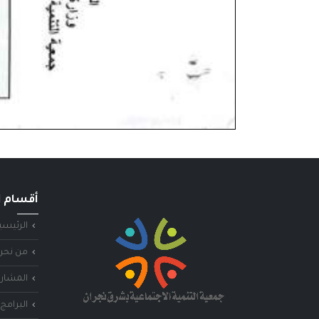
أقسام ا
الرئيسي
من نحن
المشاري
البرامج 