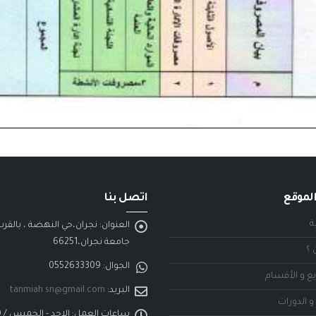
لموقع
اتصل بنا
ة
العنوان:
نجران،حي النهضة ، بالقر
جامعة نجران،66251
 ؟
الجوال:
0552633309
ع و الأقسام
البريد:
tanmiah.sn@gmail.com
و الدورات
ساعات العمل: