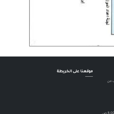
موقعنا على الخريطة
ب من
الاحد - الخميس / 8:00 ص