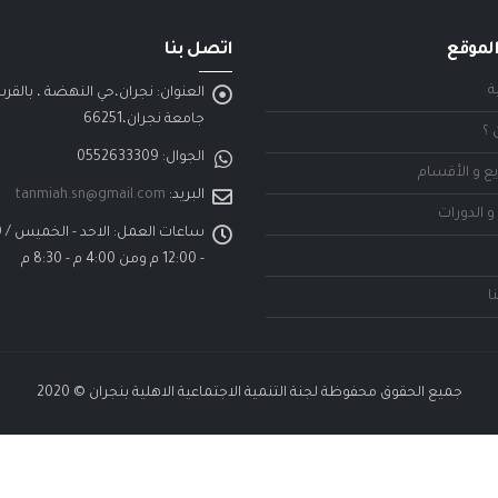
لموقع
اتصل بنا
ة
العنوان:
نجران،حي النهضة ، بالقر
جامعة نجران،66251
 ؟
الجوال:
0552633309
ع و الأقسام
البريد:
tanmiah.sn@gmail.com
و الدورات
ساعات العمل:
- 12:00 م ومن 4:00 م - 8:30 م
ا
جميع الحقوق محفوظة لجنة التنمية الاجتماعية الاهلية بنجران © 2020