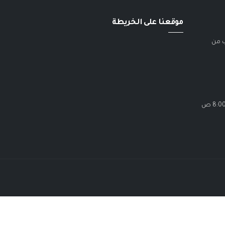
موقعنا على الخريطة
ب من
الاحد - الخميس / 8:00 ص