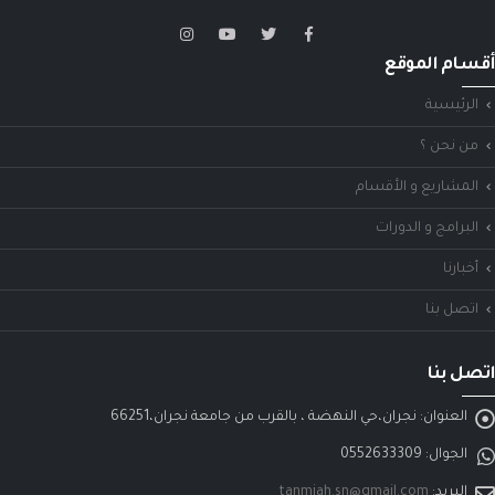
أقسام الموقع
الرئيسية
من نحن ؟
المشاريع و الأقسام
البرامج و الدورات
أخبارنا
اتصل بنا
اتصل بنا
العنوان:
نجران،حي النهضة ، بالقرب من جامعة نجران،66251
الجوال:
0552633309
البريد:
tanmiah.sn@gmail.com