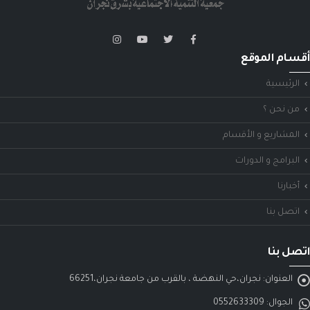
أقسام الموقع
الرئيسية
من نحن ؟
المشاريع و الأقسام
البرامج و الدورات
أخبارنا
اتصل بنا
اتصل بنا
العنوان:
نجران،حي النهضة ، بالقرب من جامعة نجران،66251
الجوال:
0552633309