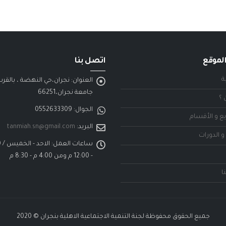
لموقع
اتصل بنا
ة
العنوان:
نجران،حي النهضة ، بالقر
جامعة نجران،66251
 ؟
الجوال:
0552633309
ع و الأقسام
البريد:
tanmiah.sn@gmail.com
و الدورات
ساعات العمل:
- 12:00 م ومن 4:00 م - 8:30 م
ا
جميع الحقوق محفوظة لجنة التنمية الاجتماعية الاهلية بنجران © 2020