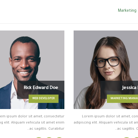
Marketing
Rick Edward Doe
Jessica
WEB DEVELOPER
MARKETING MANA
em ipsum dolor sit amet, consectetur
Lorem ipsum dolor sit amet, con
ng elit. Aliquam vehicula sit amet enim
adipiscing elit. Aliquam vehicula sit 
ac sagittis. Curabitur…
ac sagittis. 