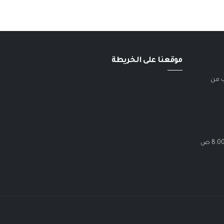
موقعنا على الخريطة
ب من
الاحد - الخميس / 8:00 ص