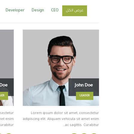
عرض الكل
CEO
Design
Developer
 Doe
John Doe
GER
LEADER
sectetur
Lorem ipsum dolor sit amet, consectetur
amet enim
adipiscing elit. Aliquam vehicula sit amet enim
Curabitur…
ac sagittis. Curabitur…