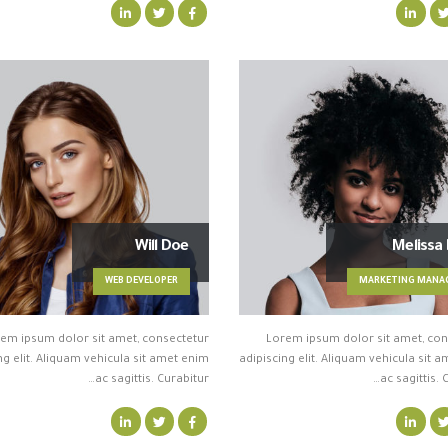
Will Doe
Melissa
WEB DEVELOPER
MARKETING MANA
em ipsum dolor sit amet, consectetur
Lorem ipsum dolor sit amet, con
ng elit. Aliquam vehicula sit amet enim
adipiscing elit. Aliquam vehicula sit 
ac sagittis. Curabitur…
ac sagittis. 